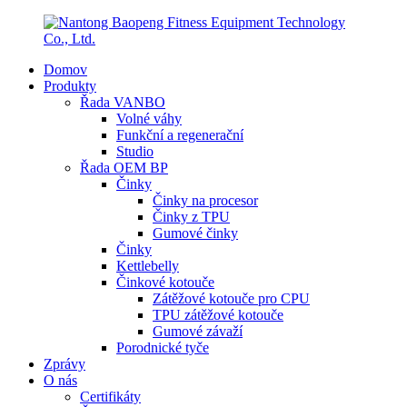
Domov
Produkty
Řada VANBO
Volné váhy
Funkční a regenerační
Studio
Řada OEM BP
Činky
Činky na procesor
Činky z TPU
Gumové činky
Činky
Kettlebelly
Činkové kotouče
Zátěžové kotouče pro CPU
TPU zátěžové kotouče
Gumové závaží
Porodnické tyče
Zprávy
O nás
Certifikáty