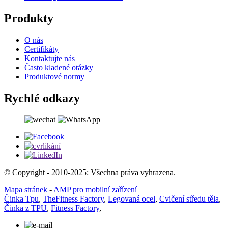
Produkty
O nás
Certifikáty
Kontaktujte nás
Často kladené otázky
Produktové normy
Rychlé odkazy
© Copyright - 2010-2025: Všechna práva vyhrazena.
Mapa stránek
-
AMP pro mobilní zařízení
Činka Tpu
,
TheFitness Factory
,
Legovaná ocel
,
Cvičení středu těla
,
Činka z TPU
,
Fitness Factory
,