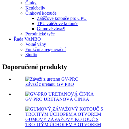
Činky
Kettlebelly
Činkové kotouče
Zátěžové kotouče pro CPU
TPU zátěžové kotouče
Gumové závaží
Porodnické tyče
Řada VANBO
Volné váhy
Funkční a regenerační
Studio
Doporučené produkty
Závaží z uretanu GV-PRO
GV-PRO URETANOVÁ ČINKA
GUMOVÝ ZÁVAŽOVÝ KOTOUČ S
TROJITÝM ÚCHOPEM A OTVOREM