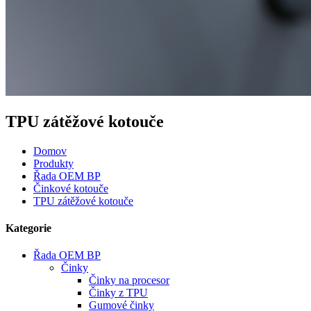
TPU zátěžové kotouče
Domov
Produkty
Řada OEM BP
Činkové kotouče
TPU zátěžové kotouče
Kategorie
Řada OEM BP
Činky
Činky na procesor
Činky z TPU
Gumové činky