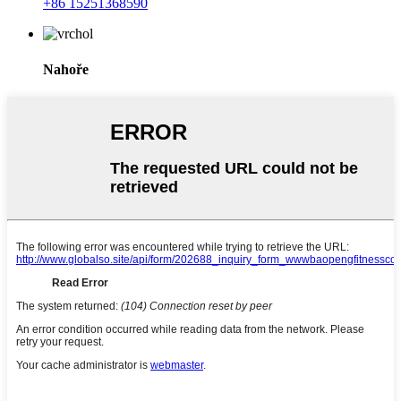
+86 15251368590
Nahoře